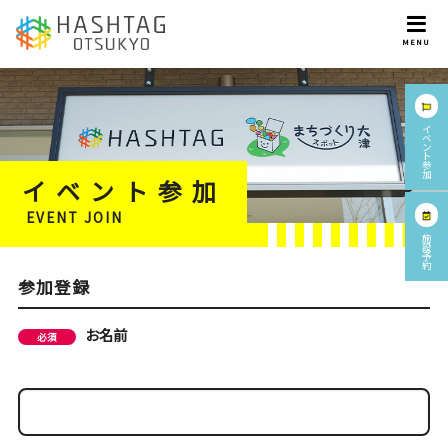
イ
ベ
ン
ト
参
加
イベント参加
EVENT JOIN
施
設
予
約
参加登録
お名前