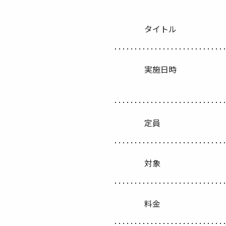
タイトル
実施日時
定員
対象
料金