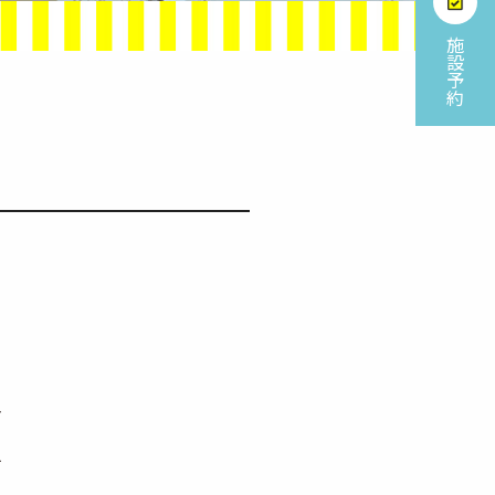
施
設
予
約