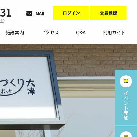
231
ログイン
会員登録
MAIL
〜土）
施設案内
アクセス
Q&A
利用ガイド
イ
ベ
ン
ト
参
加