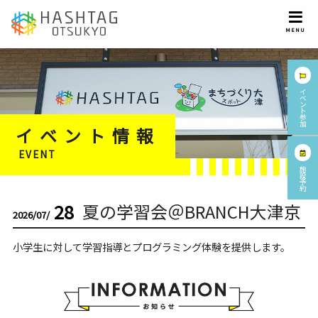
イ
ベ
ン
ト
参
加
イベント情報
EVENT
施
設
予
約
28
夏の学習会＠BRANCH大津京
2026/07/
小学生に対して学習指導とプログラミング体験を提供します。