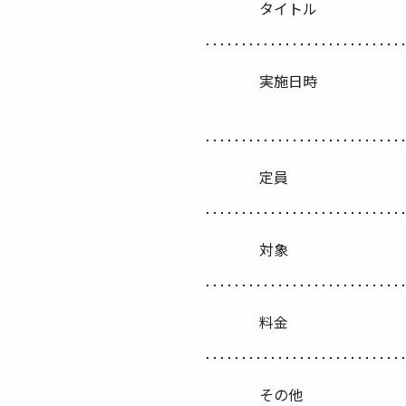
タイトル
実施日時
定員
対象
料金
その他