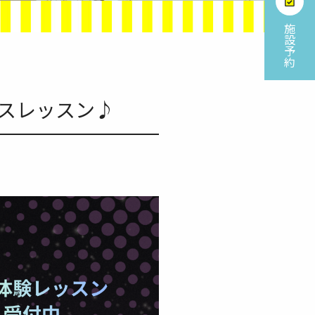
施
設
予
約
ダンスレッスン♪