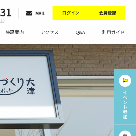
231
ログイン
会員登録
MAIL
〜土）
施設案内
アクセス
Q&A
利用ガイド
イ
ベ
ン
ト
参
加