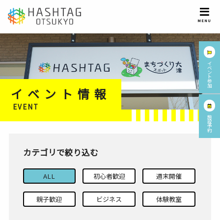
イ
ベ
ン
ト
参
加
イベント情報
EVENT
施
設
予
約
カテゴリで絞り込む
ALL
初心者歓迎
週末開催
親子歓迎
ビジネス
体験教室