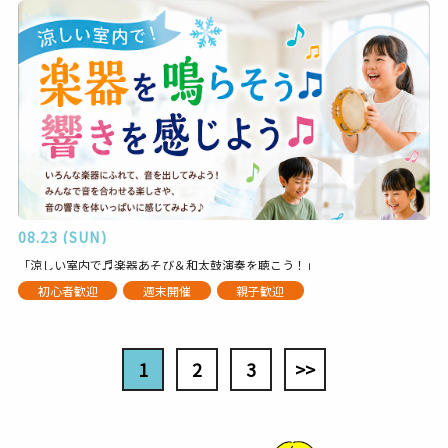
08.23 (SUN)
「涼しい室内で♬楽器あそび＆和太鼓演奏を聴こう！」
初心者歓迎
週末開催
親子歓迎
1
2
3
>>