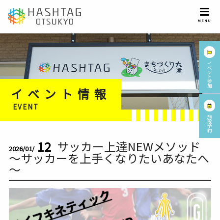
イ
ベ
ン
ト
参
加
イベント情報
EVENT
施
設
予
約
12
サッカー上達NEWメソッド
2026/01/
～サッカーを上手くなりたいあなたへ
～