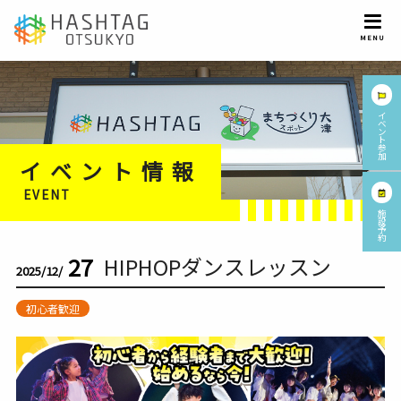
イ
ベ
ン
ト
参
加
イベント情報
EVENT
施
設
予
約
27
HIPHOPダンスレッスン
2025/12/
初心者歓迎